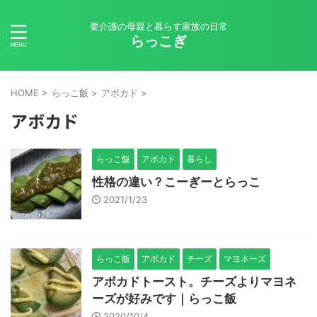
要介護の母親と暮らす家族の日常
らっこぎ
HOME
>
らっこ飯
>
アボカド
>
アボカド
らっこ飯
アボカド
暮らし
性格の違い？こーぎーとらっこ
2021/1/23
らっこ飯
アボカド
チーズ
マヨネーズ
アボカドトースト。チーズよりマヨネ
ーズが好みです｜らっこ飯
2020/10/4