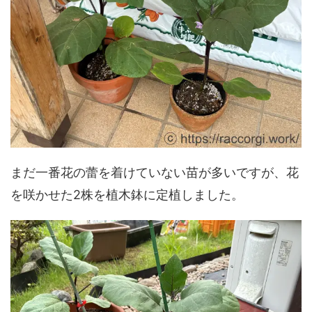
まだ一番花の蕾を着けていない苗が多いですが、花
を咲かせた2株を植木鉢に定植しました。