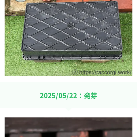
2025/05/22：発芽