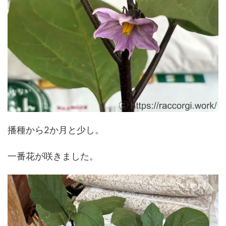
播種から2か月と少し。
一番花が咲きました。