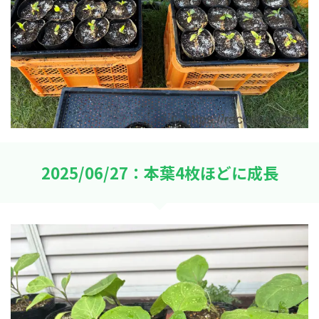
2025/06/27：本葉4枚ほどに成長