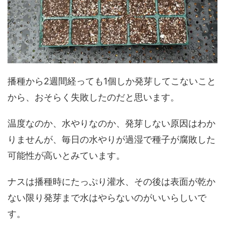
播種から2週間経っても1個しか発芽してこないこと
から、おそらく失敗したのだと思います。
温度なのか、水やりなのか、発芽しない原因はわか
りませんが、毎日の水やりが過湿で種子が腐敗した
可能性が高いとみています。
ナスは播種時にたっぷり灌水、その後は表面が乾か
ない限り発芽まで水はやらないのがいいらしいで
す。