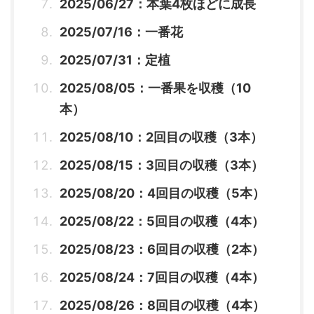
2025/06/27：本葉4枚ほどに成長
2025/07/16：一番花
2025/07/31：定植
2025/08/05：一番果を収穫（10
本）
2025/08/10：2回目の収穫（3本）
2025/08/15：3回目の収穫（3本）
2025/08/20：4回目の収穫（5本）
2025/08/22：5回目の収穫（4本）
2025/08/23：6回目の収穫（2本）
2025/08/24：7回目の収穫（4本）
2025/08/26：8回目の収穫（4本）