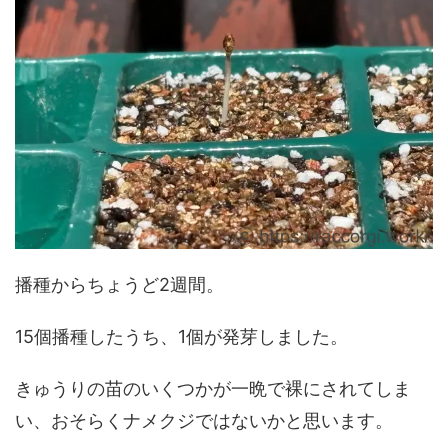
播種からちょうど2週間。
15個播種したうち、1個が発芽しました。
きゅうりの苗のいくつかが一晩で裸にされてしま
い、おそらくナメクジではないかと思います。