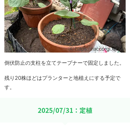
倒伏防止の支柱を立てテープナーで固定しました。
残り20株ほどはプランターと地植えにする予定で
す。
2025/07/31：定植