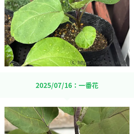
2025/07/16：一番花