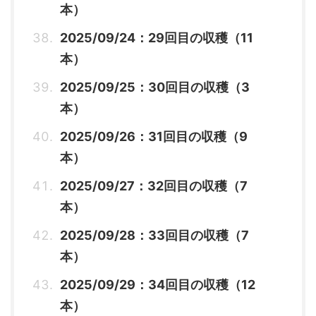
本）
2025/09/24：29回目の収穫（11
本）
2025/09/25：30回目の収穫（3
本）
2025/09/26：31回目の収穫（9
本）
2025/09/27：32回目の収穫（7
本）
2025/09/28：33回目の収穫（7
本）
2025/09/29：34回目の収穫（12
本）