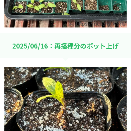
2025/06/16：再播種分のポット上げ