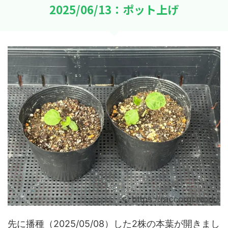
2025/06/13：ポット上げ
先に播種（2025/05/08）した2株の本葉が開きまし