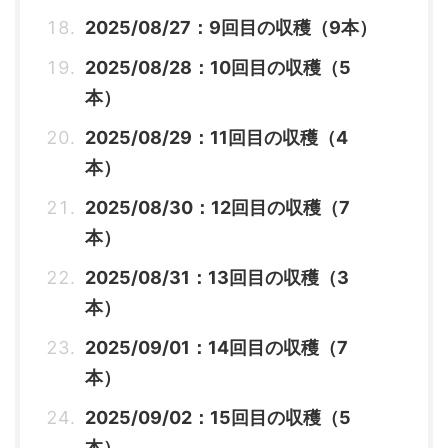
2025/08/27：9回目の収穫（9本）
2025/08/28：10回目の収穫（5
本）
2025/08/29：11回目の収穫（4
本）
2025/08/30：12回目の収穫（7
本）
2025/08/31：13回目の収穫（3
本）
2025/09/01：14回目の収穫（7
本）
2025/09/02：15回目の収穫（5
本）