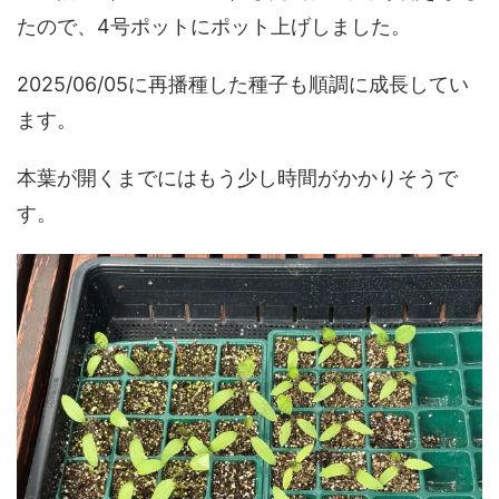
たので、4号ポットにポット上げしました。
2025/06/05に再播種した種子も順調に成長してい
ます。
本葉が開くまでにはもう少し時間がかかりそうで
す。