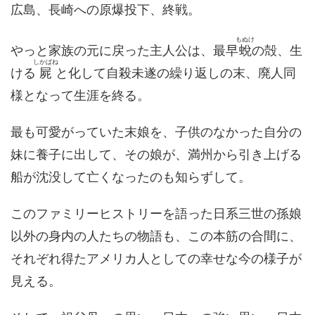
広島、長崎への原爆投下、終戦。
もぬけ
やっと家族の元に戻った主人公は、最早
蛻
の殻、生
しかばね
ける
屍
と化して自殺未遂の繰り返しの末、廃人同
様となって生涯を終る。
最も可愛がっていた末娘を、子供のなかった自分の
妹に養子に出して、その娘が、満州から引き上げる
船が沈没して亡くなったのも知らずして。
このファミリーヒストリーを語った日系三世の孫娘
以外の身内の人たちの物語も、この本筋の合間に、
それぞれ得たアメリカ人としての幸せな今の様子が
見える。