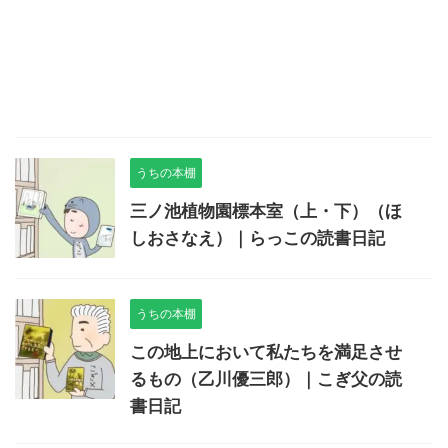
うちの本棚
三ノ池植物園標本室（上・下）（ほ
しおさなえ）｜らっこの読書日記
うちの本棚
この地上において私たちを満足させ
るもの（乙川優三郎）｜こぎ父の読
書日記