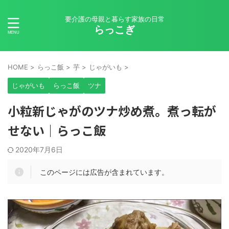
要介護の母親と暮らす家族の日常
らっこぎ
HOME
>
らっこ飯
>
芋
>
じゃがいも
>
じゃがいも
らっこ飯
ツナ
小粒新じゃがのツナ炒め煮。煮っ転が
せない｜らっこ飯
2020年7月6日
このページには広告が含まれています。