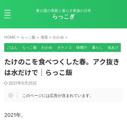
要介護の母親と暮らす家族の日常
らっこぎ
HOME
>
らっこ飯
>
海藻
>
わかめ
>
ごはん
らっこ飯
わかめ
タケノコ
味噌汁
暮らし
油あげ
たけのこを食べつくした春。アク抜き
は水だけで｜らっこ飯
2021年5月25日
このページには広告が含まれています。
2021年。