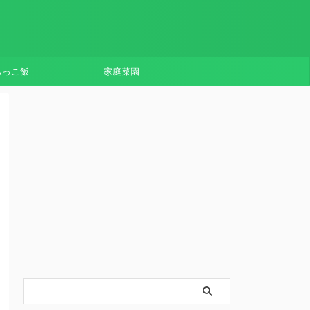
らっこ飯
家庭菜園