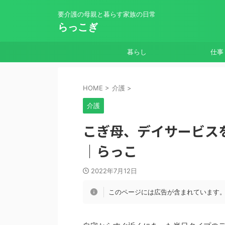
要介護の母親と暮らす家族の日常
らっこぎ
暮らし
仕事
HOME
>
介護
>
介護
こぎ母、デイサービスを
｜らっこ
2022年7月12日
このページには広告が含まれています