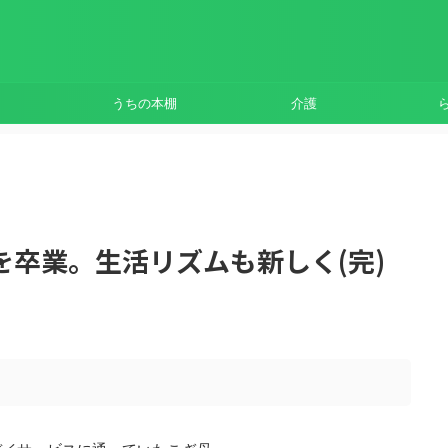
うちの本棚
介護
卒業。生活リズムも新しく(完)
。