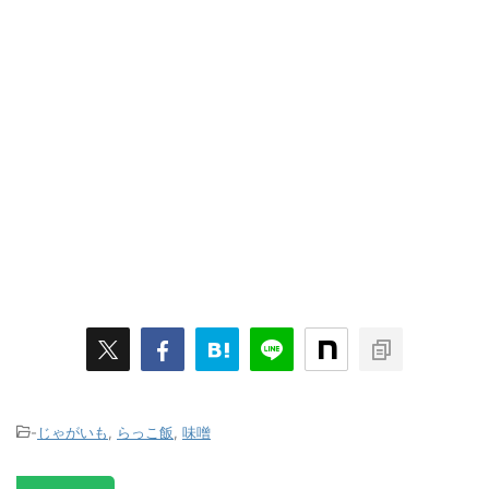
-
じゃがいも
,
らっこ飯
,
味噌