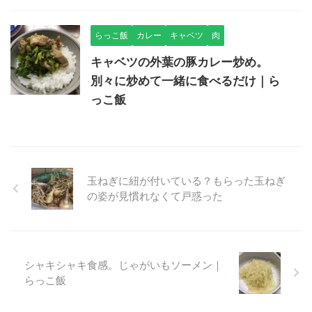
らっこ飯
カレー
キャベツ
肉
キャベツの外葉の豚カレー炒め。
別々に炒めて一緒に食べるだけ｜ら
っこ飯
玉ねぎに紐が付いている？もらった玉ねぎ
の姿が見慣れなくて戸惑った
シャキシャキ食感。じゃがいもソーメン｜
らっこ飯