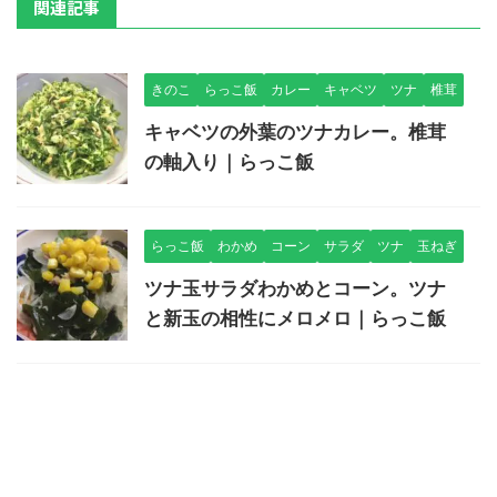
関連記事
きのこ
らっこ飯
カレー
キャベツ
ツナ
椎茸
キャベツの外葉のツナカレー。椎茸
の軸入り｜らっこ飯
らっこ飯
わかめ
コーン
サラダ
ツナ
玉ねぎ
ツナ玉サラダわかめとコーン。ツナ
と新玉の相性にメロメロ｜らっこ飯