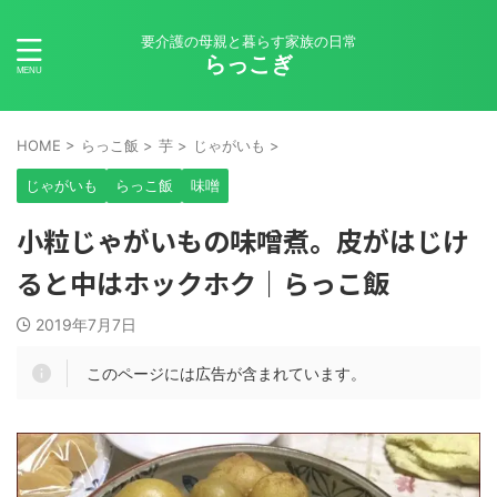
要介護の母親と暮らす家族の日常
らっこぎ
HOME
>
らっこ飯
>
芋
>
じゃがいも
>
じゃがいも
らっこ飯
味噌
小粒じゃがいもの味噌煮。皮がはじけ
ると中はホックホク｜らっこ飯
2019年7月7日
このページには広告が含まれています。