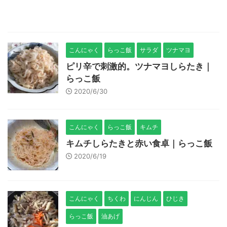
こんにゃく
らっこ飯
サラダ
ツナマヨ
ピリ辛で刺激的。ツナマヨしらたき｜
らっこ飯
2020/6/30
こんにゃく
らっこ飯
キムチ
キムチしらたきと赤い食卓｜らっこ飯
2020/6/19
こんにゃく
ちくわ
にんじん
ひじき
らっこ飯
油あげ