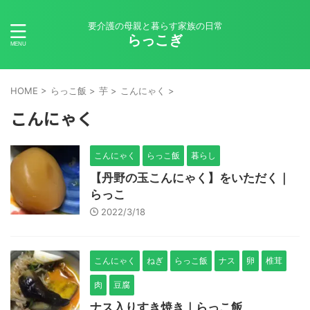
要介護の母親と暮らす家族の日常
らっこぎ
HOME
>
らっこ飯
>
芋
>
こんにゃく
>
こんにゃく
こんにゃく
らっこ飯
暮らし
【丹野の玉こんにゃく】をいただく｜
らっこ
2022/3/18
こんにゃく
ねぎ
らっこ飯
ナス
卵
椎茸
肉
豆腐
ナス入りすき焼き｜らっこ飯