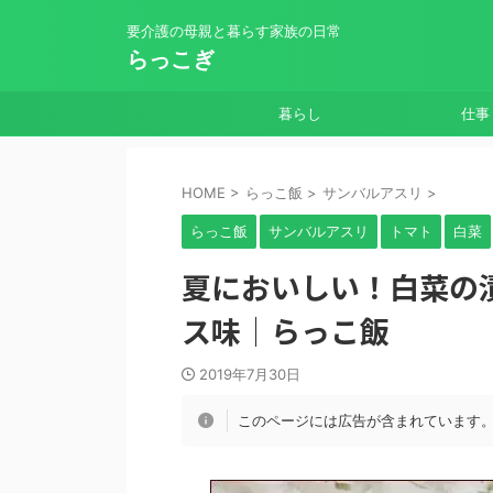
要介護の母親と暮らす家族の日常
らっこぎ
暮らし
仕事
HOME
>
らっこ飯
>
サンバルアスリ
>
らっこ飯
サンバルアスリ
トマト
白菜
夏においしい！白菜の
ス味｜らっこ飯
2019年7月30日
このページには広告が含まれています