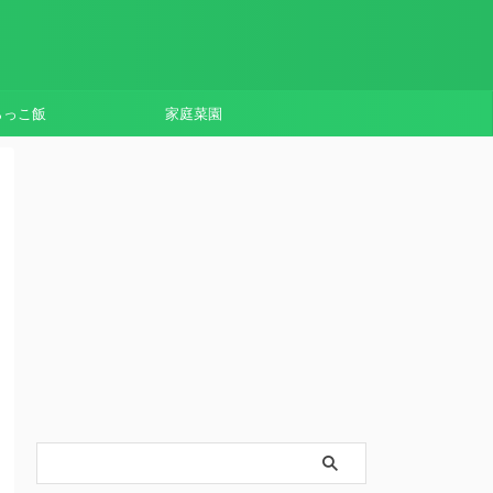
らっこ飯
家庭菜園