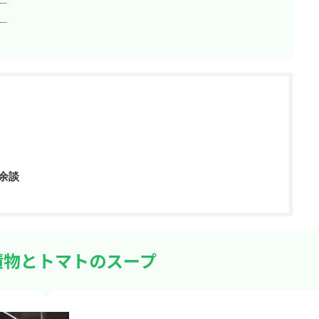
）
余談
漬物とトマトのスープ