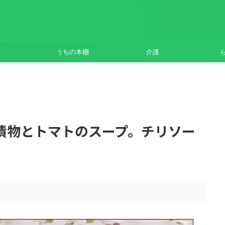
うちの本棚
介護
漬物とトマトのスープ。チリソー
。