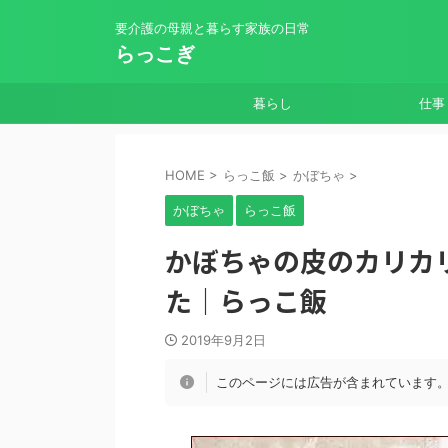
要介護の母親と暮らす家族の日常
らっこぎ
暮らし
仕事
HOME
>
らっこ飯
>
かぼちゃ
>
かぼちゃ
らっこ飯
かぼちゃの皮のカリカ
た｜らっこ飯
2019年9月2日
このページには広告が含まれています