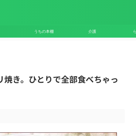
うちの本棚
介護
リ焼き。ひとりで全部食べちゃっ
。