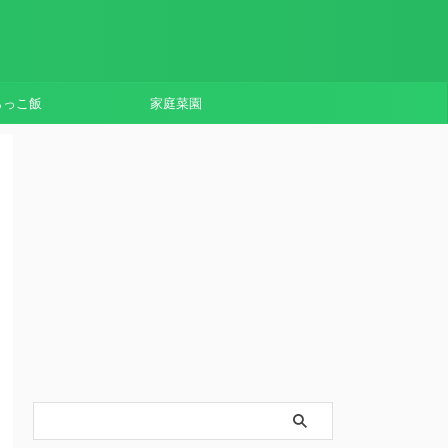
らっこ飯
家庭菜園