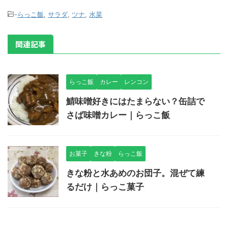
-
らっこ飯
,
サラダ
,
ツナ
,
水菜
関連記事
らっこ飯
カレー
レンコン
鯖味噌好きにはたまらない？缶詰で
さば味噌カレー｜らっこ飯
お菓子
きな粉
らっこ飯
きな粉と水あめのお団子。混ぜて練
るだけ｜らっこ菓子