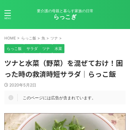
要介護の母親と暮らす家族の日常
らっこぎ
HOME
>
らっこ飯
>
魚
>
ツナ
>
らっこ飯
サラダ
ツナ
水菜
ツナと水菜（野菜）を混ぜておけ！困
った時の救済時短サラダ｜らっこ飯
2020年5月2日
このページには広告が含まれています。