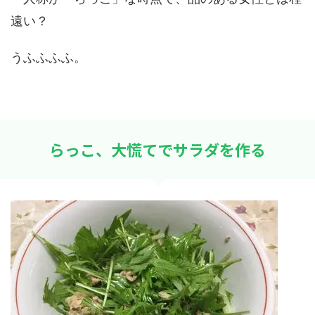
遠い？
うふふふふ。
らっこ、大慌てでサラダを作る