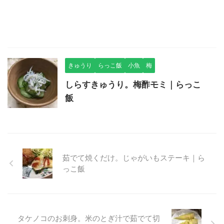
きゅうり
らっこ飯
小魚
梅
しらすきゅうり。梅酢モミ｜らっこ
飯
茹でて焼くだけ。じゃがいもステーキ｜ら
っこ飯
タケノコのお刺身。米のとぎ汁で茹でて切