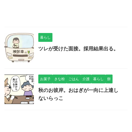
暮らし
ツレが受けた面接。採用結果出る。
お菓子
きな粉
ごはん
介護
暮らし
餅
秋のお彼岸。おはぎが一向に上達し
ないらっこ