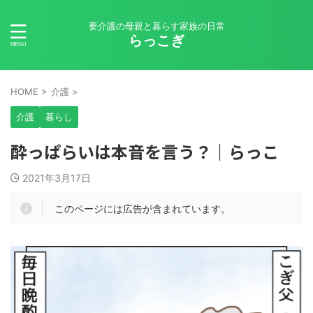
要介護の母親と暮らす家族の日常
らっこぎ
HOME
>
介護
>
介護
暮らし
酔っぱらいは本音を言う？｜らっこ
2021年3月17日
このページには広告が含まれています。