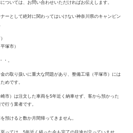
称については、お問い合わせいただければお伝えします。
ーナーとして絶対に関わってはいけない神奈川県のキャンピン
。
市）
（平塚市）
・・。
お金の取り扱いに重大な問題があり、整備工場（平塚市）には
たためです。
崎市）は注文した車両を5年近く納車せず、客から預かった
顔で行う業者です。
両を預けると数か月間帰ってきません。
至っては、5年近く経った今も完了の目途が立っていませ