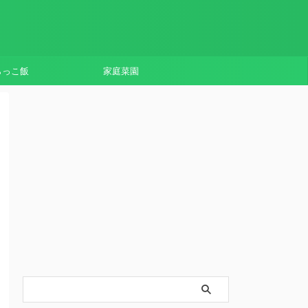
らっこ飯
家庭菜園