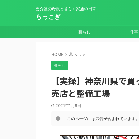
要介護の母親と暮らす家族の日常
らっこぎ
暮らし
仕事
HOME
>
暮らし
>
暮らし
【実録】神奈川県で買
売店と整備工場
2021年1月9日
このページには広告が含まれています