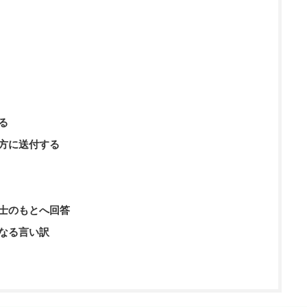
る
方に送付する
士のもとへ回答
なる言い訳