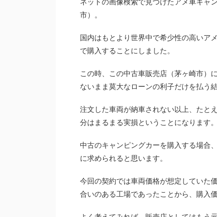
ネットの画像検索で見つけたアメ車キャ
市）。
国内はもとより世界中で希少性の高いア
で購入することにしました。
この時、この中古車販売店（茅ヶ崎市）
ないまま莫大なローンの利子だけを払う
注文した車両が納車されない以上、たと
分はまるまる実損ということになります
中古のキャンピングカーを購入する場合
に求められると思います。
今回の契約では車両価格が想定していた
合いのある工場であったことから、購入
よく考えてみれば、販売店としてはもう