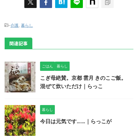
-
介護
,
暮らし
関連記事
ごはん
暮らし
こぎ母絶賛。京都 雲月 きのこご飯。
混ぜて炊いただけ｜らっこ
暮らし
今日は元気です……｜らっこが