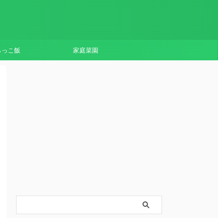
らっこ飯
家庭菜園