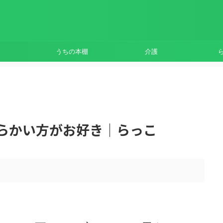
うちの本棚
介護
わらかい方がお好き｜らっこ
。