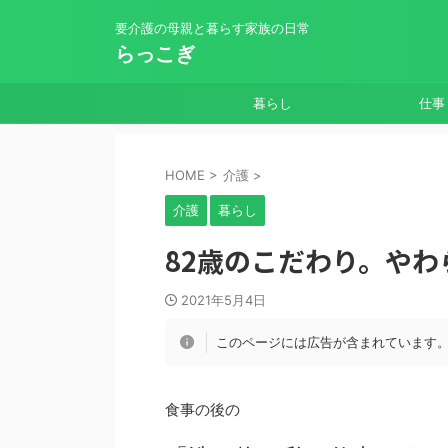
要介護の母親と暮らす家族の日常
らっこぎ
暮らし
仕事
HOME
>
介護
>
介護
暮らし
82歳のこだわり。や
2021年5月4日
このページには広告が含まれています
食事の後の