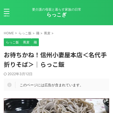
要介護の母親と暮らす家族の日常
らっこぎ
HOME
>
らっこ飯
>
麺
>
蕎麦
>
らっこ飯
蕎麦
麺
お待ちかね！信州小妻屋本店＜名代手
折りそば＞｜らっこ飯
2022年3月12日
このページには広告が含まれています。