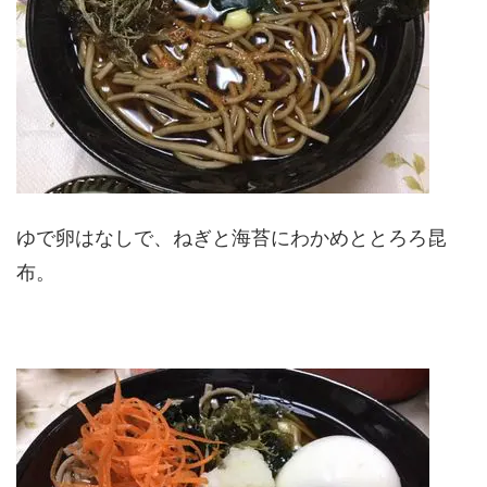
ゆで卵はなしで、ねぎと海苔にわかめととろろ昆
布。