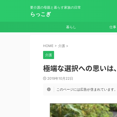
要介護の母親と暮らす家族の日常
らっこぎ
暮らし
仕事
HOME
>
介護
>
介護
極端な選択への思いは
2019年10月22日
このページには広告が含まれています