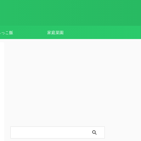
らっこ飯
家庭菜園