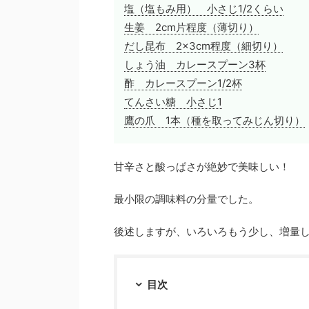
塩（塩もみ用） 小さじ1/2くらい
生姜 2cm片程度（薄切り）
だし昆布 2×3cm程度（細切り）
しょう油 カレースプーン3杯
酢 カレースプーン1/2杯
てんさい糖 小さじ1
鷹の爪 1本（種を取ってみじん切り）
甘辛さと酸っぱさが絶妙で美味しい！
最小限の調味料の分量でした。
後述しますが、いろいろもう少し、増量
目次