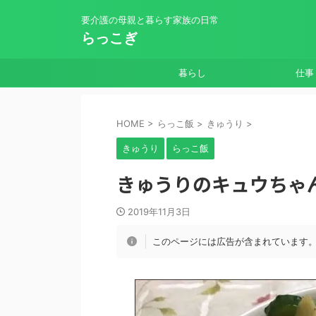
要介護の母親と暮らす家族の日常
らっこぎ
暮らし
仕事
HOME
>
らっこ飯
>
きゅうり
>
きゅうり
らっこ飯
きゅうりのキュウちゃ
2019年11月3日
このページには広告が含まれています