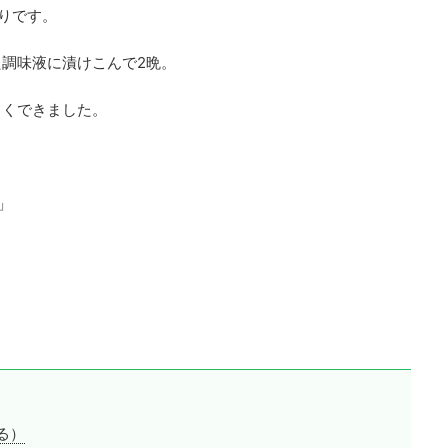
りです。
調味液に漬けこんで2晩。
しくできました。
」
る）