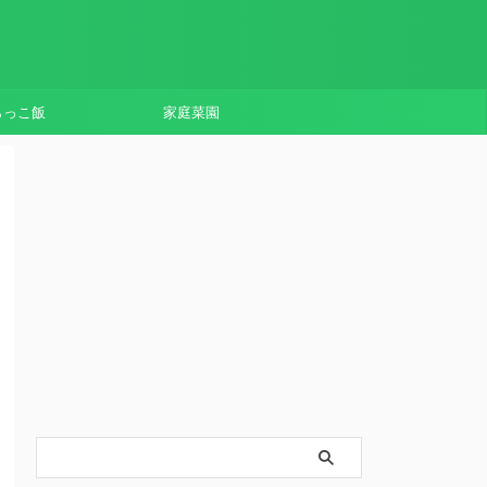
らっこ飯
家庭菜園