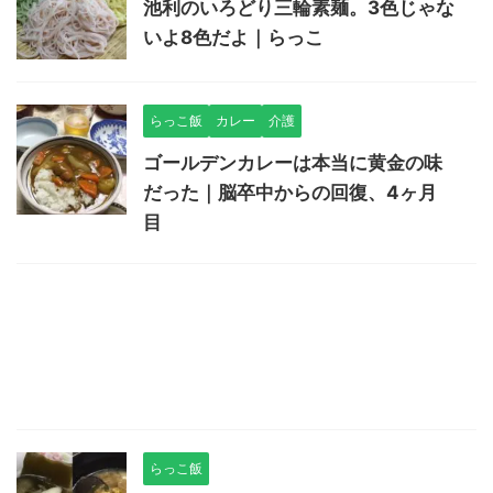
池利のいろどり三輪素麺。3色じゃな
いよ8色だよ｜らっこ
らっこ飯
カレー
介護
ゴールデンカレーは本当に黄金の味
だった｜脳卒中からの回復、4ヶ月
目
らっこ飯