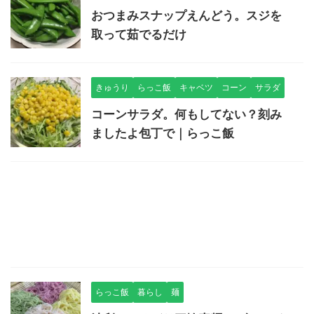
おつまみスナップえんどう。スジを
取って茹でるだけ
きゅうり
らっこ飯
キャベツ
コーン
サラダ
コーンサラダ。何もしてない？刻み
ましたよ包丁で｜らっこ飯
らっこ飯
暮らし
麺