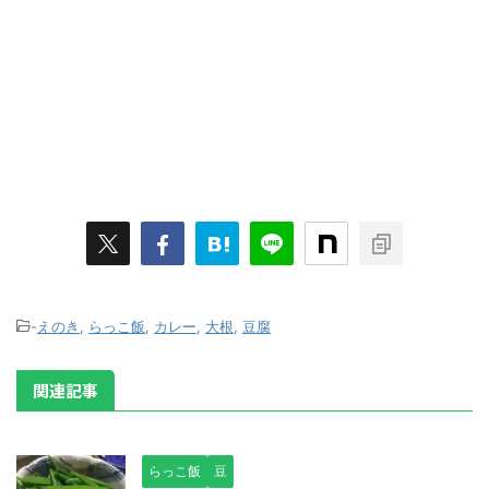
-
えのき
,
らっこ飯
,
カレー
,
大根
,
豆腐
関連記事
らっこ飯
豆