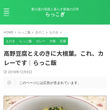
要介護の母親と暮らす家族の日常
らっこぎ
HOME
>
らっこ飯
>
きのこ
>
えのき
>
えのき
らっこ飯
カレー
大根
豆腐
高野豆腐とえのきに大根葉。これ、カ
レーです｜らっこ飯
2019年12月6日
このページには広告が含まれています。