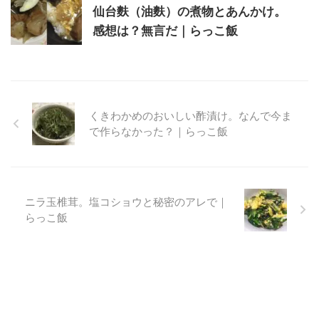
仙台麩（油麩）の煮物とあんかけ。
感想は？無言だ｜らっこ飯
くきわかめのおいしい酢漬け。なんで今ま
で作らなかった？｜らっこ飯
ニラ玉椎茸。塩コショウと秘密のアレで｜
らっこ飯