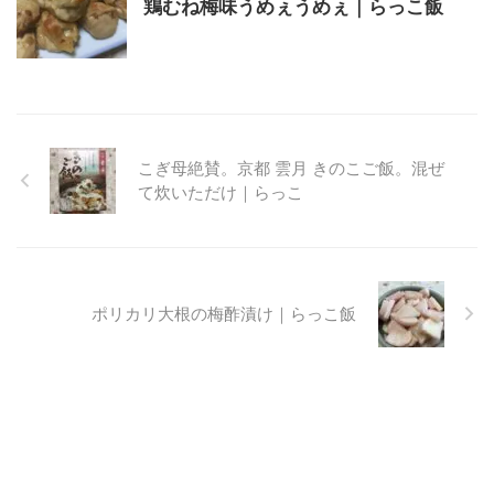
鶏むね梅味うめぇうめぇ｜らっこ飯
こぎ母絶賛。京都 雲月 きのこご飯。混ぜ
て炊いただけ｜らっこ
ポリカリ大根の梅酢漬け｜らっこ飯