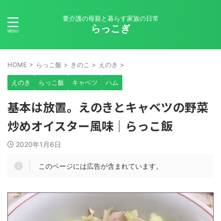
要介護の母親と暮らす家族の日常
らっこぎ
HOME
>
らっこ飯
>
きのこ
>
えのき
>
えのき
らっこ飯
キャベツ
ハム
基本は放置。えのきとキャベツの野菜
炒めオイスター風味｜らっこ飯
2020年1月6日
このページには広告が含まれています。