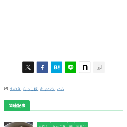
-
えのき
,
らっこ飯
,
キャベツ
,
ハム
関連記事
もやし
らっこ飯
梅
油あげ