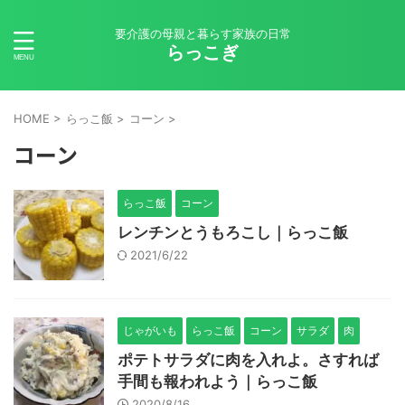
要介護の母親と暮らす家族の日常
らっこぎ
HOME
>
らっこ飯
>
コーン
>
コーン
らっこ飯
コーン
レンチンとうもろこし｜らっこ飯
2021/6/22
じゃがいも
らっこ飯
コーン
サラダ
肉
ポテトサラダに肉を入れよ。さすれば
手間も報われよう｜らっこ飯
2020/8/16