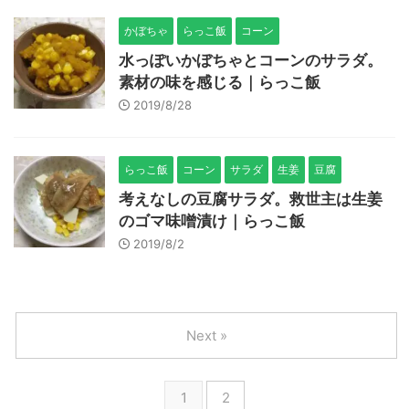
かぼちゃ
らっこ飯
コーン
水っぽいかぼちゃとコーンのサラダ。
素材の味を感じる｜らっこ飯
2019/8/28
らっこ飯
コーン
サラダ
生姜
豆腐
考えなしの豆腐サラダ。救世主は生姜
のゴマ味噌漬け｜らっこ飯
2019/8/2
Next »
1
2