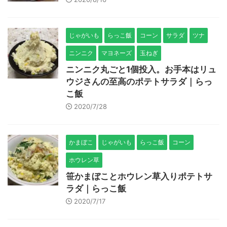
じゃがいも
らっこ飯
コーン
サラダ
ツナ
ニンニク
マヨネーズ
玉ねぎ
ニンニク丸ごと1個投入。お手本はリュ
ウジさんの至高のポテトサラダ｜らっ
こ飯
2020/7/28
かまぼこ
じゃがいも
らっこ飯
コーン
ホウレン草
笹かまぼことホウレン草入りポテトサ
ラダ｜らっこ飯
2020/7/17