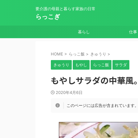
要介護の母親と暮らす家族の日常
らっこぎ
暮らし
仕事
HOME
>
らっこ飯
>
きゅうり
>
きゅうり
もやし
らっこ飯
サラダ
もやしサラダの中華風
2020年4月6日
このページには広告が含まれています