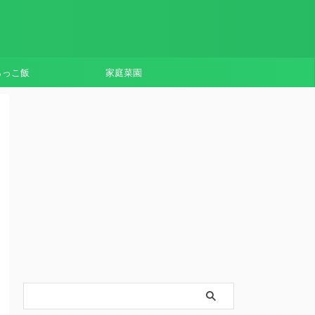
らっこ飯
家庭菜園