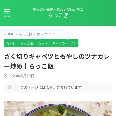
要介護の母親と暮らす家族の日常
らっこぎ
HOME
>
らっこ飯
>
魚
>
ツナ
>
もやし
らっこ飯
カレー
キャベツ
ツナ
ざく切りキャベツともやしのツナカレ
ー炒め｜らっこ飯
2020年5月10日
このページには広告が含まれています。