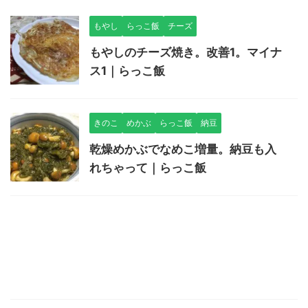
もやし
らっこ飯
チーズ
もやしのチーズ焼き。改善1。マイナ
ス1｜らっこ飯
きのこ
めかぶ
らっこ飯
納豆
乾燥めかぶでなめこ増量。納豆も入
れちゃって｜らっこ飯