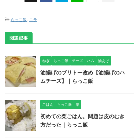
-
らっこ飯
,
ニラ
関連記事
ねぎ
らっこ飯
チーズ
ハム
油あげ
油揚げのブリトー改め【油揚げのハ
ムチーズ】｜らっこ飯
ごはん
らっこ飯
栗
初めての栗ごはん。問題は皮のむき
方だった｜らっこ飯