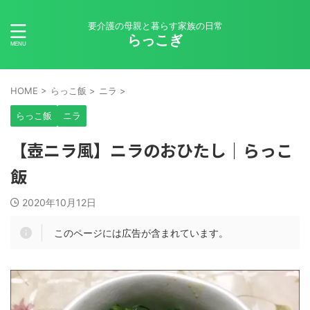
要介護の母親と暮らす家族の日常
らっこぎ
HOME
>
らっこ飯
>
ニラ
>
らっこ飯
ニラ
【壺ニラ風】ニラのおひたし｜らっこ
飯
2020年10月12日
このページには広告が含まれています。