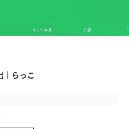
うちの本棚
介護
出｜らっこ
。
た。