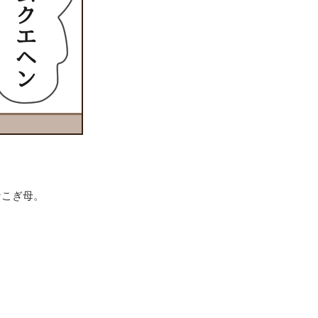
なこぎ母。
？