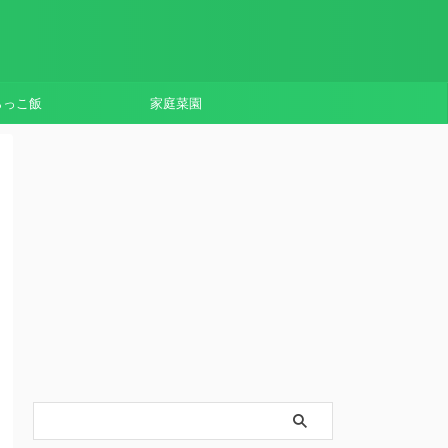
らっこ飯
家庭菜園