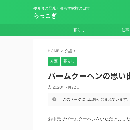
要介護の母親と暮らす家族の日常
らっこぎ
暮らし
仕事
HOME
>
介護
>
介護
暮らし
バームクーヘンの思い
2020年7月22日
このページには広告が含まれています
お中元でバームクーヘンをいただきまし