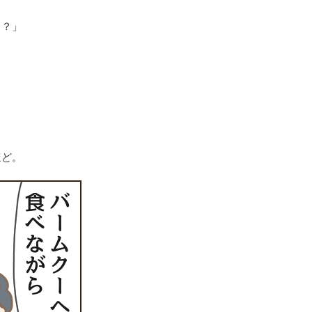
ょ？」
ほど。