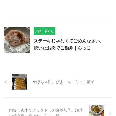
介護
暮らし
ステーキじゃなくてごめんなさい。
焼いたお肉でご勘弁｜らっこ
かぼちゃ餅。びよ～ん｜らっこ菓子
肉なし玄米でクックドゥの麻婆茄子。惣菜
の焼き鳥に負けた｜らっこ飯