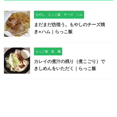
もやし
らっこ飯
チーズ
ハム
まだまだ彷徨う。もやしのチーズ焼
き+ハム｜らっこ飯
らっこ飯
魚
麺
カレイの煮汁の残り（煮こごり）で
きしめんをいただく｜らっこ飯