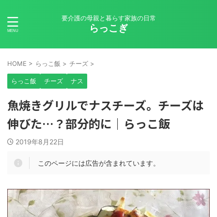
要介護の母親と暮らす家族の日常
らっこぎ
HOME
>
らっこ飯
>
チーズ
>
らっこ飯
チーズ
ナス
魚焼きグリルでナスチーズ。チーズは
伸びた…？部分的に｜らっこ飯
2019年8月22日
このページには広告が含まれています。