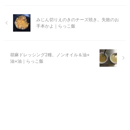
みじん切りえのきのチーズ焼き。失敗のお
手本かよ｜らっこ飯
胡麻ドレッシング2種。ノンオイル＆油×
油×油｜らっこ飯