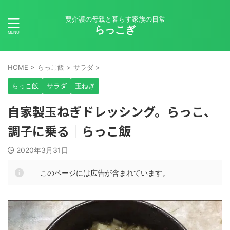
要介護の母親と暮らす家族の日常
らっこぎ
HOME
>
らっこ飯
>
サラダ
>
らっこ飯
サラダ
玉ねぎ
自家製玉ねぎドレッシング。らっこ、
調子に乗る｜らっこ飯
2020年3月31日
このページには広告が含まれています。