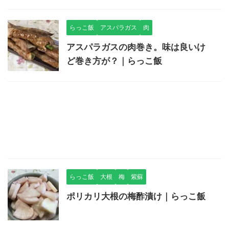
らっこ飯
アスパラガス
肉
アスパラガスの肉巻き。味は良いけ
ど巻き方が？｜らっこ飯
らっこ飯
大根
梅
紫蘇
ポリカリ大根の梅酢漬け｜らっこ飯