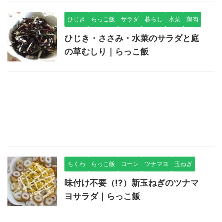
ひじき
らっこ飯
サラダ
暮らし
水菜
鶏肉
ひじき・ささみ・水菜のサラダと庭
の草むしり｜らっこ飯
ちくわ
らっこ飯
コーン
ツナマヨ
玉ねぎ
味付け不要（!?）新玉ねぎのツナマ
ヨサラダ｜らっこ飯