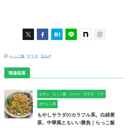
-
らっこ飯
,
サラダ
,
玉ねぎ
関連記事
もやし
らっこ飯
コーン
サラダ
ツナ
ホウレン草
もやしサラダのカラフル系。白緑黄
茶。中華風ともいい勝負｜らっこ飯