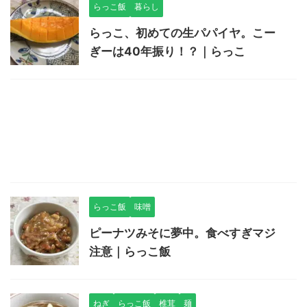
らっこ飯
暮らし
らっこ、初めての生パパイヤ。こー
ぎーは40年振り！？｜らっこ
らっこ飯
味噌
ピーナツみそに夢中。食べすぎマジ
注意｜らっこ飯
ねぎ
らっこ飯
椎茸
麺