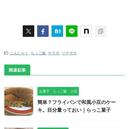
-
こんにゃく
,
らっこ飯
,
サラダ
,
ツナマヨ
関連記事
お菓子
らっこ飯
小豆
簡単？フライパンで和風小豆のケー
キ。目分量っておい｜らっこ菓子