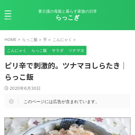
要介護の母親と暮らす家族の日常
らっこぎ
HOME
>
らっこ飯
>
芋
>
こんにゃく
>
こんにゃく
らっこ飯
サラダ
ツナマヨ
ピリ辛で刺激的。ツナマヨしらたき｜
らっこ飯
2020年6月30日
このページには広告が含まれています。