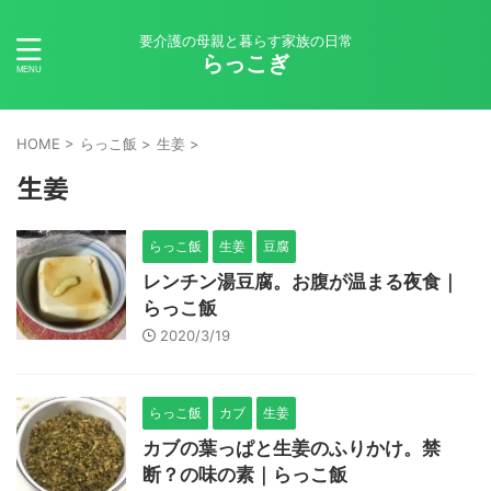
要介護の母親と暮らす家族の日常
らっこぎ
HOME
>
らっこ飯
>
生姜
>
生姜
らっこ飯
生姜
豆腐
レンチン湯豆腐。お腹が温まる夜食｜
らっこ飯
2020/3/19
らっこ飯
カブ
生姜
カブの葉っぱと生姜のふりかけ。禁
断？の味の素｜らっこ飯