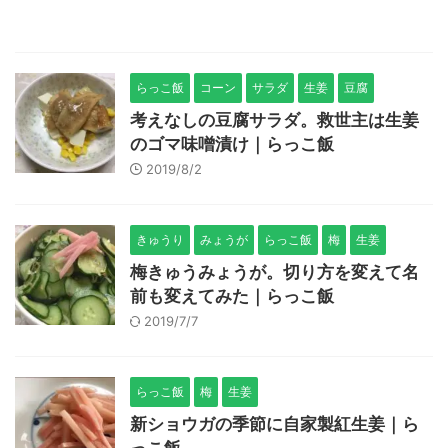
らっこ飯
コーン
サラダ
生姜
豆腐
考えなしの豆腐サラダ。救世主は生姜
のゴマ味噌漬け｜らっこ飯
2019/8/2
きゅうり
みょうが
らっこ飯
梅
生姜
梅きゅうみょうが。切り方を変えて名
前も変えてみた｜らっこ飯
2019/7/7
らっこ飯
梅
生姜
新ショウガの季節に自家製紅生姜｜ら