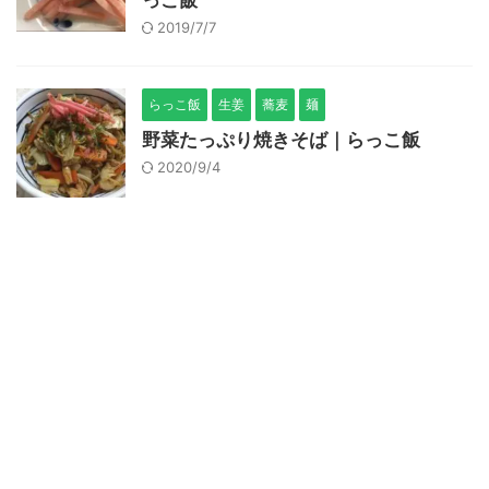
っこ飯
2019/7/7
らっこ飯
生姜
蕎麦
麺
野菜たっぷり焼きそば｜らっこ飯
2020/9/4