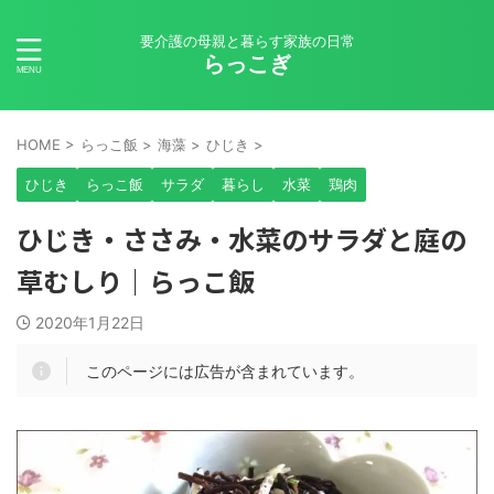
要介護の母親と暮らす家族の日常
らっこぎ
HOME
>
らっこ飯
>
海藻
>
ひじき
>
ひじき
らっこ飯
サラダ
暮らし
水菜
鶏肉
ひじき・ささみ・水菜のサラダと庭の
草むしり｜らっこ飯
2020年1月22日
このページには広告が含まれています。