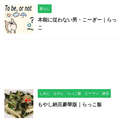
暮らし
本能に従わない男・こーぎー｜らっ
こ
しめじ
もやし
らっこ飯
ピーマン
納豆
もやし納豆豪華版｜らっこ飯