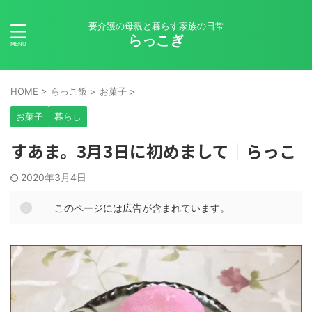
要介護の母親と暮らす家族の日常
らっこぎ
HOME
>
らっこ飯
>
お菓子
>
お菓子
暮らし
すあま。3月3日に初めまして｜らっこ
2020年3月4日
このページには広告が含まれています。