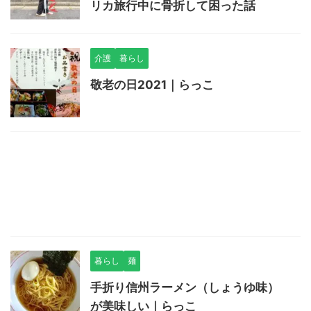
リカ旅行中に骨折して困った話
介護
暮らし
敬老の日2021｜らっこ
暮らし
麺
手折り信州ラーメン（しょうゆ味）
が美味しい｜らっこ