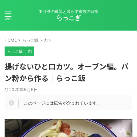
要介護の母親と暮らす家族の日常
らっこぎ
HOME
>
らっこ飯
>
肉
>
らっこ飯
肉
揚げないひと口カツ。オーブン編。パ
ン粉から作る｜らっこ飯
2020年5月6日
このページには広告が含まれています。