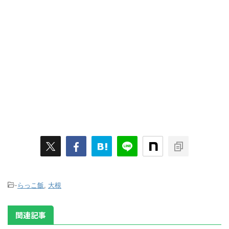
-
らっこ飯
,
大根
関連記事