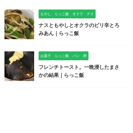
もやし
らっこ飯
オクラ
ナス
ナスともやしとオクラのピリ辛とろ
みあん｜らっこ飯
お菓子
らっこ飯
パン
卵
フレンチトースト。一晩浸したまさ
かの結果｜らっこ飯