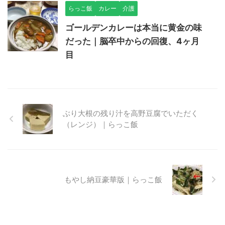
らっこ飯
カレー
介護
ゴールデンカレーは本当に黄金の味
だった｜脳卒中からの回復、4ヶ月
目
ぶり大根の残り汁を高野豆腐でいただく
（レンジ）｜らっこ飯
もやし納豆豪華版｜らっこ飯